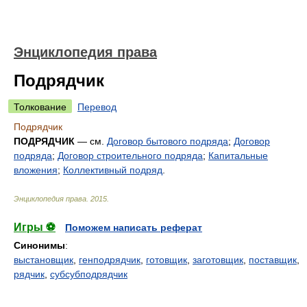
Энциклопедия права
Подрядчик
Толкование
Перевод
Подрядчик
ПОДРЯДЧИК
— см.
Договор бытового подряда
;
Договор
подряда
;
Договор строительного подряда
;
Капитальные
вложения
;
Коллективный подряд
.
Энциклопедия права
.
2015
.
Игры ⚽
Поможем написать реферат
Синонимы
:
выстановщик
,
генподрядчик
,
готовщик
,
заготовщик
,
поставщик
,
рядчик
,
субсубподрядчик