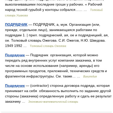
выколачивавшими последние гроши у рабочих. « Рабочий
народ тесной гурьбой у конторы собрался…… …
Толковый
словарь Ушакова
ПОДРЯДЧИК
— ПОДРЯДЧИК, а, муж. Организация (или,
прежде, отдельное лицо), занимающаяся работами по
подрядам 1. | прил. подрядческий, ая, ое и подрядчицкий, ая,
ое. Толковый словарь Ожегова. С.И. Ожегов, Н.Ю. Шведова.
1949 1992 …
Толковый словарь Ожегова
Подрядчик
— Подрядчик организация, которой можно
передать ряд внутренних услуг компании заказчика, в том
числе на основе использования (например, аренды) его
программных продуктов, приложений, технических средств и
фрагментов инфраструктуры. См. также… …
Википедия
Подрядчик
— (contractor) сторона договора подряда, которая
принимает на себя обязанность выполнить по заданию другой
стороны (заказчика) определенную работу и сдать ее результат
заказчику …
Экономико-математический словарь